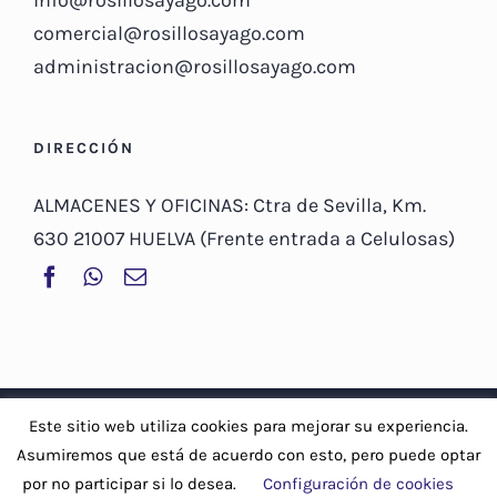
comercial@rosillosayago.com
administracion@rosillosayago.com
DIRECCIÓN
ALMACENES Y OFICINAS: Ctra de Sevilla, Km.
630 21007 HUELVA (Frente entrada a Celulosas)
© Copyright 2019 -
2026 | Rosillo Sayago, S.A |
Aviso Legal y
Este sitio web utiliza cookies para mejorar su experiencia.
Política de privacidad
-
Política de cookies
Asumiremos que está de acuerdo con esto, pero puede optar
por no participar si lo desea.
Configuración de cookies
Facebook
WhatsApp
Correo