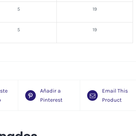
5
19
5
19
este
Añadir a
Email This
o
Pinterest
Product