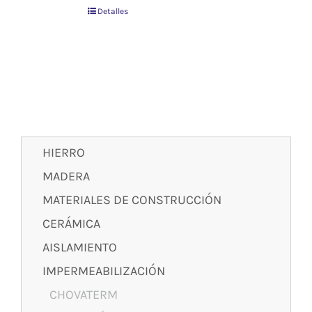
Detalles
problema del deterioro de la teja a
causa de las heladas.
HIERRO
MADERA
MATERIALES DE CONSTRUCCIÓN
CERÁMICA
AISLAMIENTO
IMPERMEABILIZACIÓN
CHOVATERM