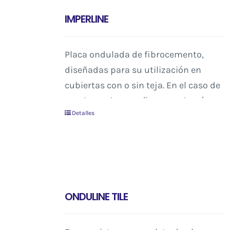
IMPERLINE
Placa ondulada de fibrocemento,
diseñadas para su utilización en
cubiertas con o sin teja. En el caso de
emplear tejas, configuran además
Detalles
una doble cubierta que garantiza la
impermeabilización del tejado.
ONDULINE TILE