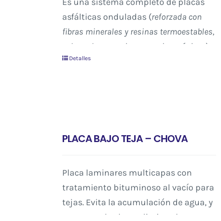
Es una sistema completo de placas
asfálticas onduladas (
reforzada con
fibras minerales y resinas termoestables,
coloreadas con pigmentos inorgánicos
)
Detalles
que ofrecen una apariencia estética
única, simulando el efecto tradicional
de las teja, además de proteger a la
cubierta frente a la intemperie,
garantizando su impermeabilización
y ventilación.
PLACA BAJO TEJA – CHOVA
Placa laminares multicapas con
tratamiento bituminoso al vacío para
tejas. Evita la acumulación de agua, y
como resultado se elimina el