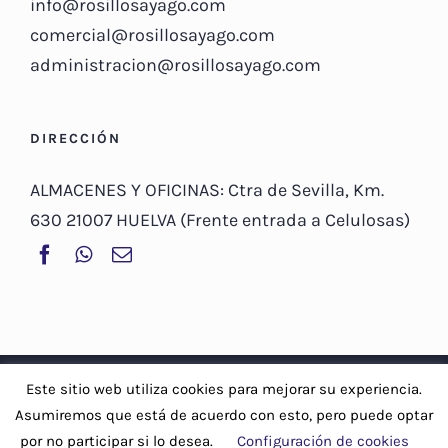
info@rosillosayago.com
comercial@rosillosayago.com
administracion@rosillosayago.com
DIRECCIÓN
ALMACENES Y OFICINAS: Ctra de Sevilla, Km.
630 21007 HUELVA (Frente entrada a Celulosas)
© Copyright 2019 -
2026 | Rosillo Sayago, S.A |
Aviso Legal y
Este sitio web utiliza cookies para mejorar su experiencia.
Política de privacidad
-
Política de cookies
Asumiremos que está de acuerdo con esto, pero puede optar
por no participar si lo desea.
Configuración de cookies
Facebook
WhatsApp
Correo