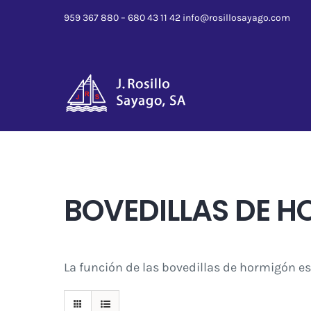
Saltar
959 367 880 – 680 43 11 42
info@rosillosayago.com
al
contenido
BOVEDILLAS DE 
La función de las bovedillas de hormigón es 