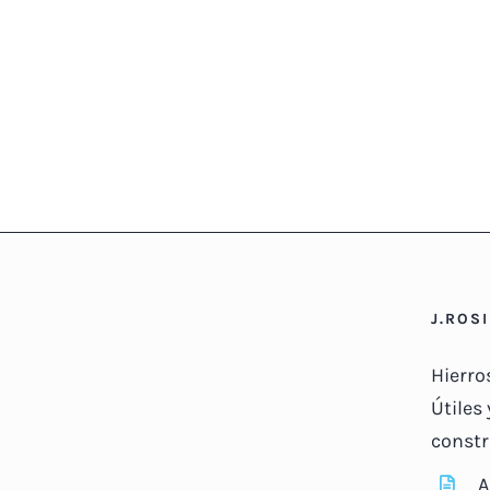
J.ROS
Hierro
Útiles 
constr
A