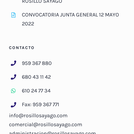
ROSILLO SAYAGO
CONVOCATORIA JUNTA GENERAL 12 MAYO
2022
CONTACTO
959 367 880
680 43 11 42
610 24 77 34
Fax: 959 367 771
info@rosillosayago.com
comercial@rosillosayago.com
administracion@rosillosayago.com