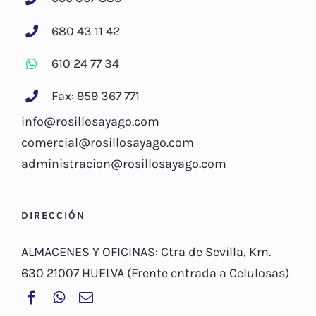
680 43 11 42
610 24 77 34
Fax: 959 367 771
info@rosillosayago.com
comercial@rosillosayago.com
administracion@rosillosayago.com
DIRECCIÓN
ALMACENES Y OFICINAS: Ctra de Sevilla, Km.
630 21007 HUELVA (Frente entrada a Celulosas)