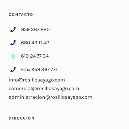
CONTACTO
959 367 880
680 43 11 42
610 24 77 34
Fax: 959 367 771
info@rosillosayago.com
comercial@rosillosayago.com
administracion@rosillosayago.com
DIRECCIÓN