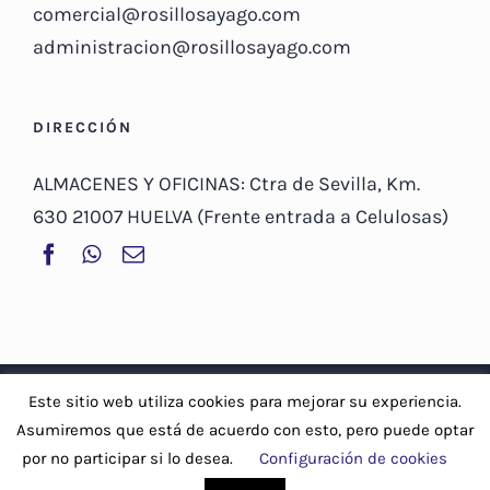
comercial@rosillosayago.com
administracion@rosillosayago.com
DIRECCIÓN
ALMACENES Y OFICINAS: Ctra de Sevilla, Km.
630 21007 HUELVA (Frente entrada a Celulosas)
© Copyright 2019 -
2026 | Rosillo Sayago, S.A |
Aviso Legal y
Este sitio web utiliza cookies para mejorar su experiencia.
Política de privacidad
-
Política de cookies
Asumiremos que está de acuerdo con esto, pero puede optar
por no participar si lo desea.
Configuración de cookies
Facebook
WhatsApp
Correo
electrónico