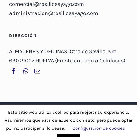
comercial@rosillosayago.com
administracion@rosillosayago.com
DIRECCIÓN
ALMACENES Y OFICINAS: Ctra de Sevilla, Km.
630 21007 HUELVA (Frente entrada a Celulosas)
© Copyright 2019 -
2026 | Rosillo Sayago, S.A |
Aviso Legal y
Este sitio web utiliza cookies para mejorar su experiencia.
Política de privacidad
-
Política de cookies
Asumiremos que está de acuerdo con esto, pero puede optar
por no participar si lo desea.
Configuración de cookies
Facebook
WhatsApp
Correo
electrónico