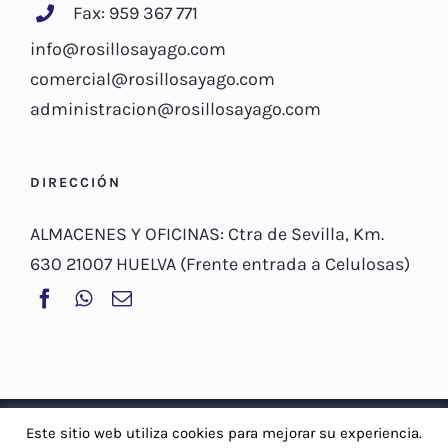
Fax: 959 367 771
info@rosillosayago.com
comercial@rosillosayago.com
administracion@rosillosayago.com
DIRECCIÓN
ALMACENES Y OFICINAS: Ctra de Sevilla, Km.
630 21007 HUELVA (Frente entrada a Celulosas)
© Copyright 2019 -
2026 | Rosillo Sayago, S.A |
Aviso Legal y
Este sitio web utiliza cookies para mejorar su experiencia.