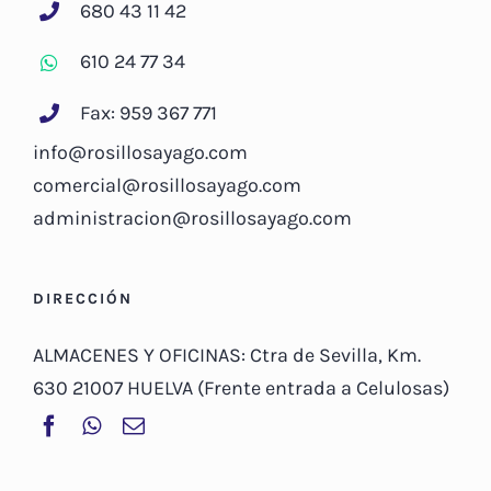
680 43 11 42
610 24 77 34
Fax: 959 367 771
info@rosillosayago.com
comercial@rosillosayago.com
administracion@rosillosayago.com
DIRECCIÓN
ALMACENES Y OFICINAS: Ctra de Sevilla, Km.
630 21007 HUELVA (Frente entrada a Celulosas)