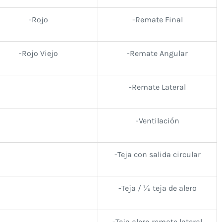
-Rojo
-Remate Final
-Rojo Viejo
-Remate Angular
-Remate Lateral
-Ventilación
-Teja con salida circular
-Teja / ½ teja de alero
-Teja alero remate lateral