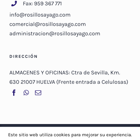
Fax: 959 367 771
info@rosillosayago.com
comercial@rosillosayago.com
administracion@rosillosayago.com
DIRECCIÓN
ALMACENES Y OFICINAS: Ctra de Sevilla, Km.
630 21007 HUELVA (Frente entrada a Celulosas)
© Copyright 2019 -
2026 | Rosillo Sayago, S.A |
Aviso Legal y
Este sitio web utiliza cookies para mejorar su experiencia.