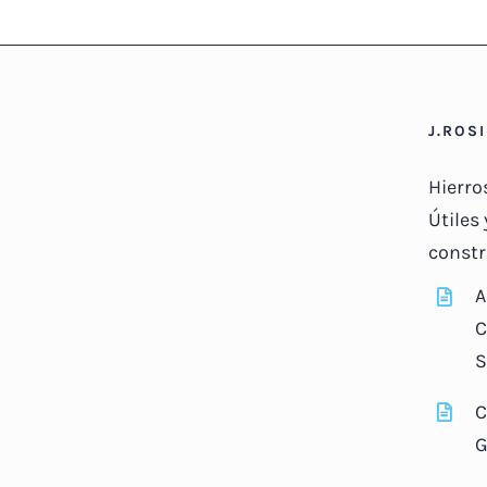
J.ROS
Hierro
Útiles 
constr
A
C
S
C
G