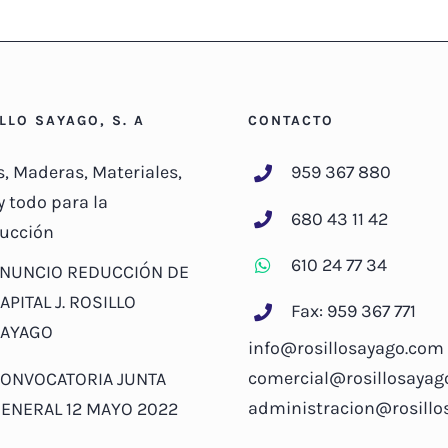
ILLO SAYAGO, S. A
CONTACTO
s, Maderas, Materiales,
959 367 880
y todo para la
680 43 11 42
ucción
610 24 77 34
NUNCIO REDUCCIÓN DE
APITAL J. ROSILLO
Fax: 959 367 771
AYAGO
info@rosillosayago.com
comercial@rosillosayag
ONVOCATORIA JUNTA
administracion@rosill
ENERAL 12 MAYO 2022