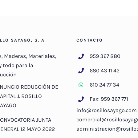
ILLO SAYAGO, S. A
CONTACTO
s, Maderas, Materiales,
959 367 880
y todo para la
680 43 11 42
ucción
610 24 77 34
NUNCIO REDUCCIÓN DE
APITAL J. ROSILLO
Fax: 959 367 771
AYAGO
info@rosillosayago.com
comercial@rosillosayag
ONVOCATORIA JUNTA
administracion@rosill
ENERAL 12 MAYO 2022