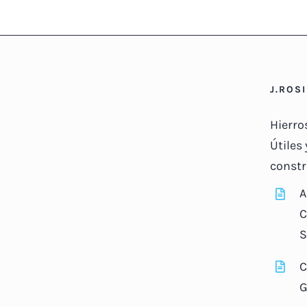
J.ROS
Hierro
Útiles 
constr
A
C
S
C
G