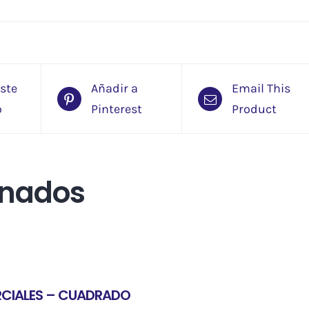
este
Añadir a
Email This
o
Pinterest
Product
onados
RCIALES – CUADRADO