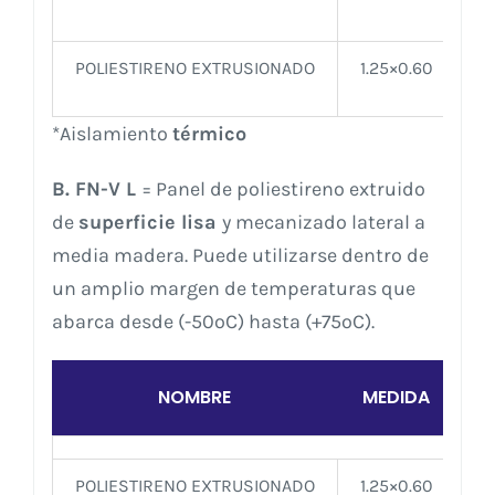
POLIESTIRENO EXTRUSIONADO
1.25×0.60
*Aislamiento
térmico
B. FN-V L
= Panel de poliestireno extruido
de
superficie lisa
y mecanizado lateral a
media madera. Puede utilizarse dentro de
un amplio margen de temperaturas que
abarca desde (-50ºC) hasta (+75ºC).
NOMBRE
MEDIDA
G
POLIESTIRENO EXTRUSIONADO
1.25×0.60