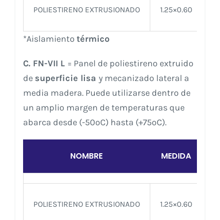
POLIESTIRENO EXTRUSIONADO
1.25×0.60
*Aislamiento
térmico
C. FN-VII L
= Panel de poliestireno extruido
de
superficie lisa
y mecanizado lateral a
media madera. Puede utilizarse dentro de
un amplio margen de temperaturas que
abarca desde (-50ºC) hasta (+75ºC).
NOMBRE
MEDIDA
G
POLIESTIRENO EXTRUSIONADO
1.25×0.60