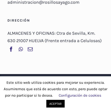
administracion@rosillosayago.com
DIRECCIÓN
ALMACENES Y OFICINAS: Ctra de Sevilla, Km.
630 21007 HUELVA (Frente entrada a Celulosas)
© Copyright 2019 -
2026 | Rosillo Sayago, S.A |
Aviso Legal y
Este sitio web utiliza cookies para mejorar su experiencia.
Política de privacidad
-
Política de cookies
Asumiremos que está de acuerdo con esto, pero puede optar
por no participar si lo desea.
Configuración de cookies
Facebook
WhatsApp
Correo
electrónico
ACEPTAR