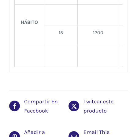
3
HÁBITO
15
1200
2
2
Compartir En
Twitear este
Facebook
producto
Añadir a
Email This