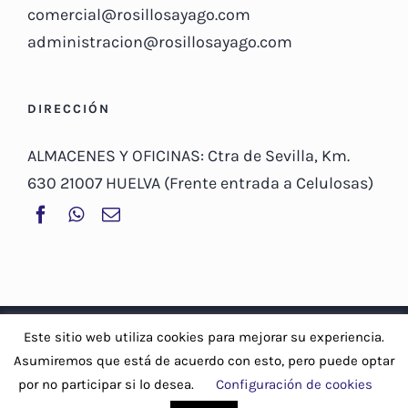
comercial@rosillosayago.com
administracion@rosillosayago.com
DIRECCIÓN
ALMACENES Y OFICINAS: Ctra de Sevilla, Km.
630 21007 HUELVA (Frente entrada a Celulosas)
© Copyright 2019 -
2026 | Rosillo Sayago, S.A |
Aviso Legal y
Este sitio web utiliza cookies para mejorar su experiencia.
Política de privacidad
-
Política de cookies
Asumiremos que está de acuerdo con esto, pero puede optar
por no participar si lo desea.
Configuración de cookies
Facebook
WhatsApp
Correo
electrónico