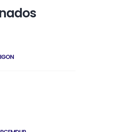
onados
MIGON