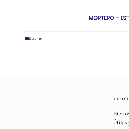
MORTERO – ES
Detalles
J.ROS
Hierro
Útiles 