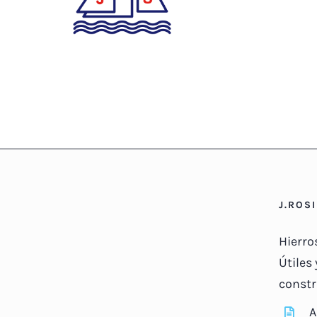
J.ROS
Hierro
Útiles 
constr
A