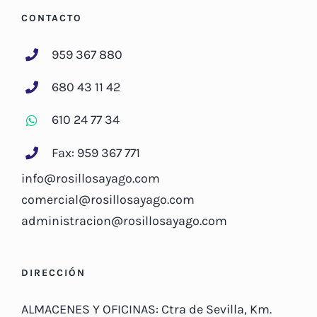
CONTACTO
959 367 880
680 43 11 42
610 24 77 34
Fax: 959 367 771
info@rosillosayago.com
comercial@rosillosayago.com
administracion@rosillosayago.com
DIRECCIÓN
ALMACENES Y OFICINAS: Ctra de Sevilla, Km.