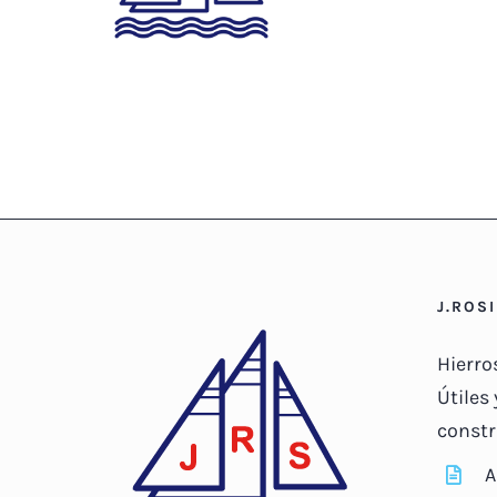
J.ROS
Hierro
Útiles 
constr
A