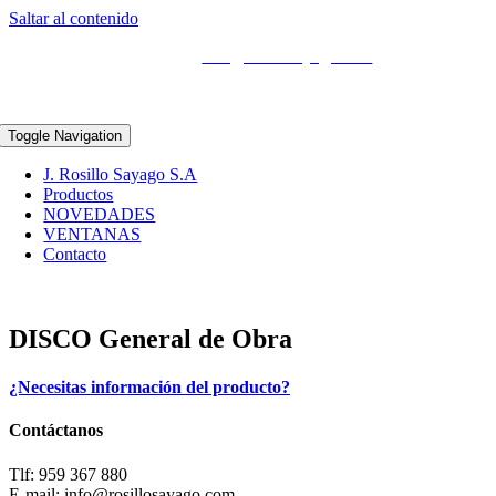
Saltar al contenido
959 367 880 – 680 43 11 42
info@rosillosayago.com
Toggle Navigation
J. Rosillo Sayago S.A
Productos
NOVEDADES
VENTANAS
Contacto
DISCO General de Obra
¿Necesitas información del producto?
Contáctanos
Tlf: 959 367 880
E-mail: info@rosillosayago.com