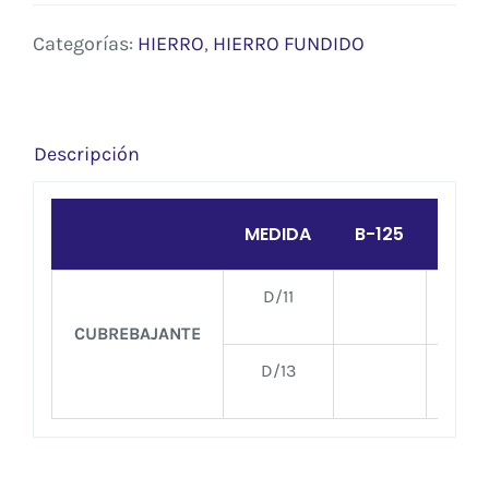
Categorías:
HIERRO
,
HIERRO FUNDIDO
Descripción
MEDIDA
B-125
C-2
D/11
CUBREBAJANTE
D/13