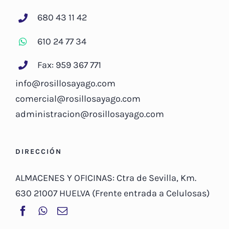
680 43 11 42
610 24 77 34
Fax: 959 367 771
info@rosillosayago.com
comercial@rosillosayago.com
administracion@rosillosayago.com
DIRECCIÓN
ALMACENES Y OFICINAS: Ctra de Sevilla, Km.
630 21007 HUELVA (Frente entrada a Celulosas)