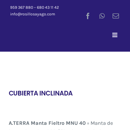
Saltar
959 367 880 – 680 43 11 42
al
info@rosillosayago.com
contenido
Toggle
Naviga
CUBIERTA INCLINADA
A.TERRA Manta Fieltro MNU 40
= Manta de