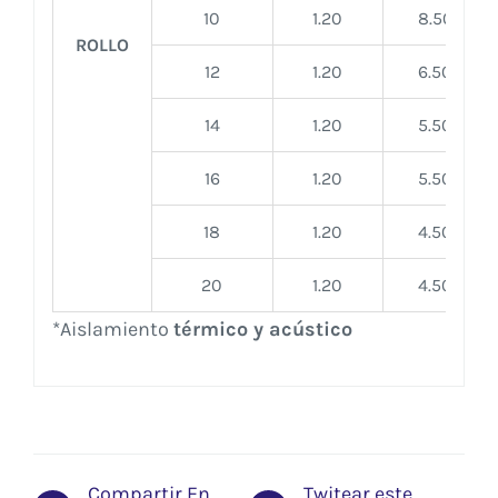
10
1.20
8.50
ROLLO
12
1.20
6.50
14
1.20
5.50
16
1.20
5.50
18
1.20
4.50
20
1.20
4.50
*Aislamiento
térmico y acústico
Compartir En
Twitear este