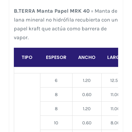
B.TERRA Manta Papel MRK 40
= Manta de
lana mineral no hidrófila recubierta con un
papel kraft que actúa como barrera de
vapor.
TIPO
ESPESOR
ANCHO
LARGO
6
1.20
12.50
8
0.60
11.00
8
1.20
11.00
10
0.60
8.00