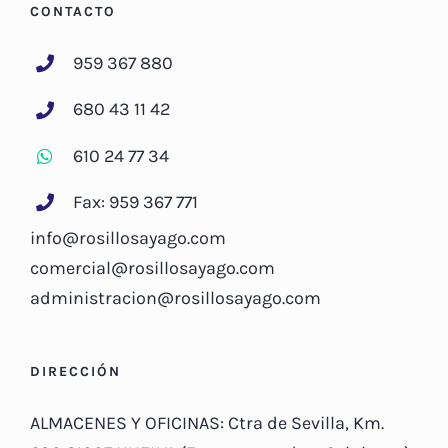
CONTACTO
959 367 880
680 43 11 42
610 24 77 34
Fax: 959 367 771
info@rosillosayago.com
comercial@rosillosayago.com
administracion@rosillosayago.com
DIRECCIÓN
ALMACENES Y OFICINAS: Ctra de Sevilla, Km.