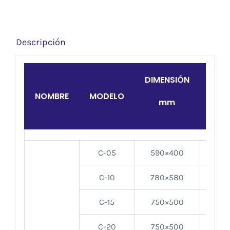
Descripción
DIMENSIÓN
ALT
NOMBRE
MODELO
mm
m
C-05
590×400
5
C-10
780×580
10
C-15
750×500
15
C-20
750×500
20