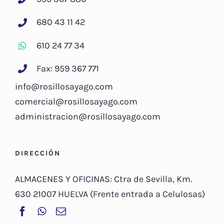
680 43 11 42
610 24 77 34
Fax: 959 367 771
info@rosillosayago.com
comercial@rosillosayago.com
administracion@rosillosayago.com
DIRECCIÓN
ALMACENES Y OFICINAS: Ctra de Sevilla, Km.
630 21007 HUELVA (Frente entrada a Celulosas)