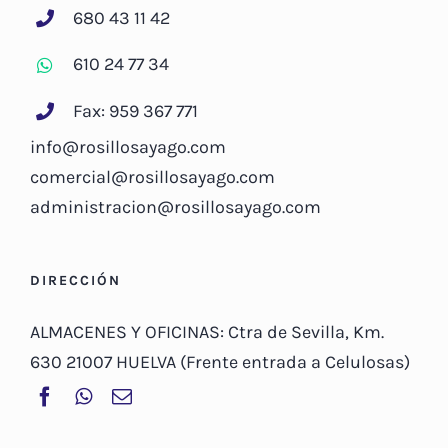
680 43 11 42
610 24 77 34
Fax: 959 367 771
info@rosillosayago.com
comercial@rosillosayago.com
administracion@rosillosayago.com
DIRECCIÓN
ALMACENES Y OFICINAS: Ctra de Sevilla, Km.
630 21007 HUELVA (Frente entrada a Celulosas)