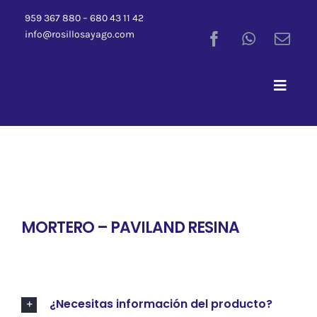
Saltar
959 367 880 – 680 43 11 42
al
info@rosillosayago.com
contenido
Toggle
Naviga
MORTERO – PAVILAND RESINA
¿Necesitas información del producto?