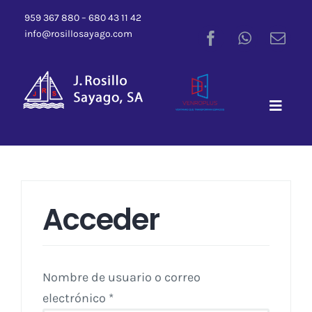
Saltar
959 367 880 – 680 43 11 42
al
info@rosillosayago.com
contenido
Toggle
Naviga
Acceder
Nombre de usuario o correo
Obligatorio
electrónico
*